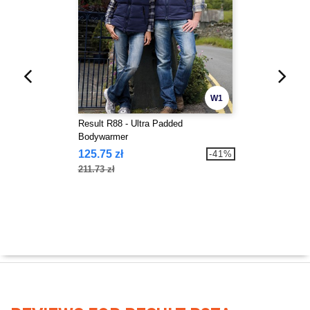
W1
Result R88 - Ultra Padded
Bodywarmer
125.75 zł
-41%
211.73 zł