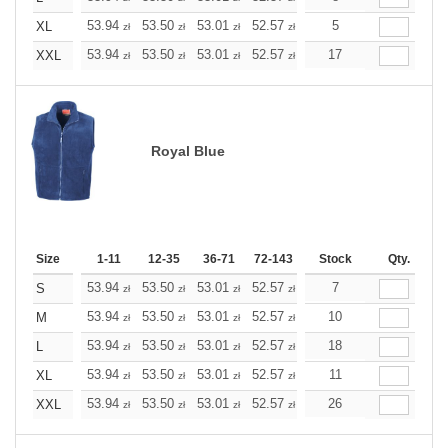
+
53.94
53.50
53.01
52.57
52.08
5
52.08
XL
zł
zł
zł
zł
zł
zł
+
53.94
53.50
53.01
52.57
52.08
17
52.08
XXL
zł
zł
zł
zł
zł
zł
Royal Blue
Size
1-11
12-35
36-71
72-143
144-287
Stock
288 +
Qty.
More
+
53.94
53.50
53.01
52.57
52.08
7
52.08
S
zł
zł
zł
zł
zł
zł
+
53.94
53.50
53.01
52.57
52.08
10
52.08
M
zł
zł
zł
zł
zł
zł
+
53.94
53.50
53.01
52.57
52.08
18
52.08
L
zł
zł
zł
zł
zł
zł
+
53.94
53.50
53.01
52.57
52.08
11
52.08
XL
zł
zł
zł
zł
zł
zł
+
53.94
53.50
53.01
52.57
52.08
26
52.08
XXL
zł
zł
zł
zł
zł
zł