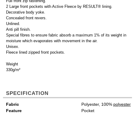
Full front zip fastening.
2 Large front pockets with Active Fleece by RESULT® lining.
Decorative body yoke.
Concealed front revers.
Unlined.
Anti pill finish.
Special fibres to ensure fabric absorb a maximum 1% of its weight in
moisture which evaporates with movement in the air.
Unisex.
Fleece lined zipped front pockets.
Weight
330g/m²
SPECIFICATION
Fabric
Polyester, 100%
polyester
Feature
Pocket