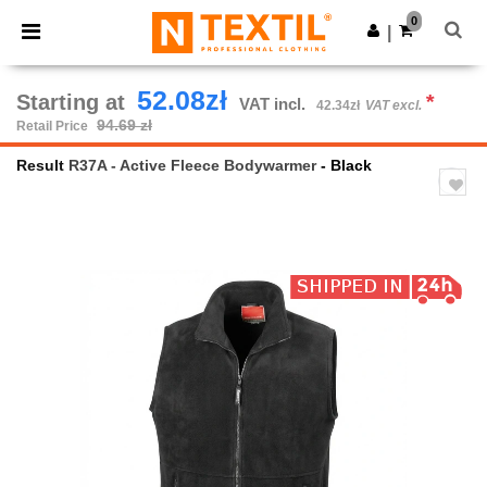
×
Ntextil App
0
Get the app
|
Better prices on app!
52.08zł
Starting at
*
VAT incl.
42.34zł
VAT excl.
94.69 zł
Retail Price
Result
R37A - Active Fleece Bodywarmer
- Black
Previous
Next