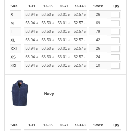
Size
1-11
12-35
36-71
72-143
144-287
Stock
288 +
Qty.
More
+
53.94
53.50
53.01
52.57
52.08
26
52.08
S
zł
zł
zł
zł
zł
zł
+
53.94
53.50
53.01
52.57
52.08
69
52.08
M
zł
zł
zł
zł
zł
zł
+
53.94
53.50
53.01
52.57
52.08
79
52.08
L
zł
zł
zł
zł
zł
zł
+
53.94
53.50
53.01
52.57
52.08
42
52.08
XL
zł
zł
zł
zł
zł
zł
+
53.94
53.50
53.01
52.57
52.08
26
52.08
XXL
zł
zł
zł
zł
zł
zł
+
53.94
53.50
53.01
52.57
52.08
24
52.08
XS
zł
zł
zł
zł
zł
zł
+
53.94
53.50
53.01
52.57
52.08
10
52.08
3XL
zł
zł
zł
zł
zł
zł
Navy
Size
1-11
12-35
36-71
72-143
144-287
Stock
288 +
Qty.
More