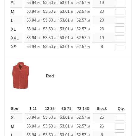
+
53.94
53.50
53.01
52.57
52.08
19
52.08
S
zł
zł
zł
zł
zł
zł
+
53.94
53.50
53.01
52.57
52.08
20
52.08
M
zł
zł
zł
zł
zł
zł
+
53.94
53.50
53.01
52.57
52.08
20
52.08
L
zł
zł
zł
zł
zł
zł
+
53.94
53.50
53.01
52.57
52.08
23
52.08
XL
zł
zł
zł
zł
zł
zł
+
53.94
53.50
53.01
52.57
52.08
19
52.08
XXL
zł
zł
zł
zł
zł
zł
+
53.94
53.50
53.01
52.57
52.08
8
52.08
XS
zł
zł
zł
zł
zł
zł
Red
Size
1-11
12-35
36-71
72-143
144-287
Stock
288 +
Qty.
More
+
53.94
53.50
53.01
52.57
52.08
25
52.08
S
zł
zł
zł
zł
zł
zł
+
53.94
53.50
53.01
52.57
52.08
26
52.08
M
zł
zł
zł
zł
zł
zł
+
53.94
53.50
53.01
52.57
52.08
8
52.08
L
zł
zł
zł
zł
zł
zł