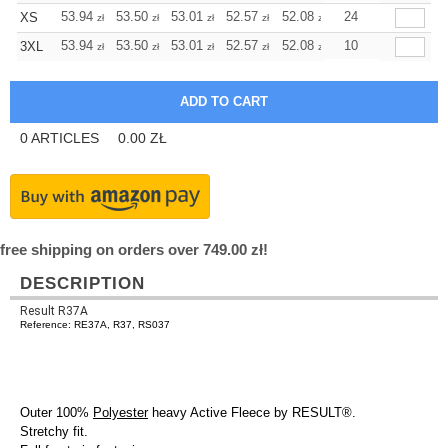
+
53.94
53.50
53.01
52.57
52.08
52.08
24
XS
zł
zł
zł
zł
zł
zł
+
53.94
53.50
53.01
52.57
52.08
52.08
10
3XL
zł
zł
zł
zł
zł
zł
0
ARTICLES
0.00
ZŁ
free shipping on orders over 749.00 zł!
DESCRIPTION
Result R37A
Reference: RE37A, R37, RS037
Outer 100%
Polyester
heavy Active Fleece by RESULT®.
Stretchy fit.