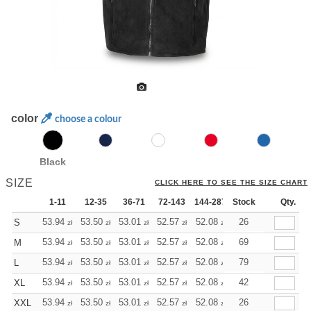
color
choose a colour
Black
SIZE
CLICK HERE TO SEE THE SIZE CHART
1-11
12-35
36-71
72-143
144-287
Stock
288 +
More
Qty.
+
53.94
53.50
53.01
52.57
52.08
52.08
26
S
zł
zł
zł
zł
zł
zł
+
53.94
53.50
53.01
52.57
52.08
52.08
69
M
zł
zł
zł
zł
zł
zł
+
53.94
53.50
53.01
52.57
52.08
52.08
79
L
zł
zł
zł
zł
zł
zł
+
53.94
53.50
53.01
52.57
52.08
52.08
42
XL
zł
zł
zł
zł
zł
zł
+
53.94
53.50
53.01
52.57
52.08
52.08
26
XXL
zł
zł
zł
zł
zł
zł