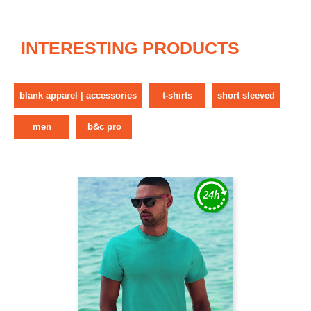
INTERESTING PRODUCTS
blank apparel | accessories
t-shirts
short sleeved
men
b&c pro