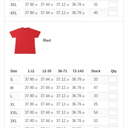
+
37.80
37.44
37.12
36.79
36.47
31
36.47
3XL
zł
zł
zł
zł
zł
zł
+
37.80
37.44
37.12
36.79
36.47
40
36.47
4XL
zł
zł
zł
zł
zł
zł
Red
Size
1-11
12-35
36-71
72-143
144-287
Stock
288 +
Qty.
More
+
37.80
37.44
37.12
36.79
36.47
33
36.47
S
zł
zł
zł
zł
zł
zł
+
37.80
37.44
37.12
36.79
36.47
47
36.47
M
zł
zł
zł
zł
zł
zł
+
37.80
37.44
37.12
36.79
36.47
33
36.47
L
zł
zł
zł
zł
zł
zł
+
37.80
37.44
37.12
36.79
36.47
25
36.47
XL
zł
zł
zł
zł
zł
zł
+
37.80
37.44
37.12
36.79
36.47
54
36.47
XXL
zł
zł
zł
zł
zł
zł
+
37.80
37.44
37.12
36.79
36.47
53
36.47
3XL
zł
zł
zł
zł
zł
zł