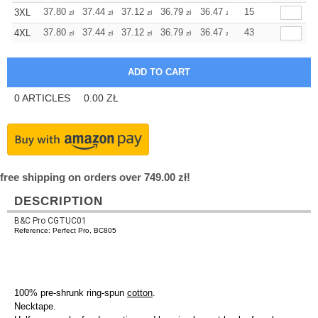
+
37.80
37.44
37.12
36.79
36.47
36.47
15
3XL
zł
zł
zł
zł
zł
zł
+
37.80
37.44
37.12
36.79
36.47
36.47
43
4XL
zł
zł
zł
zł
zł
zł
0
ARTICLES
0.00
ZŁ
free shipping on orders over 749.00 zł!
DESCRIPTION
B&C Pro CGTUC01
Reference: Perfect Pro, BC805
100% pre-shrunk ring-spun
cotton
.
Necktape.