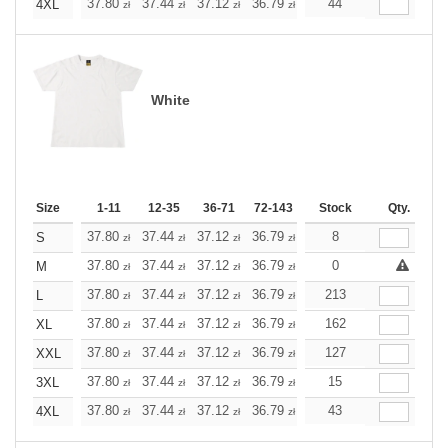
+
37.80
37.44
37.12
36.79
36.47
44
36.47
4XL
zł
zł
zł
zł
zł
zł
White
Size
1-11
12-35
36-71
72-143
144-287
Stock
288 +
Qty.
More
+
37.80
37.44
37.12
36.79
36.47
8
36.47
S
zł
zł
zł
zł
zł
zł
+
37.80
37.44
37.12
36.79
36.47
0
36.47
M
zł
zł
zł
zł
zł
zł
+
37.80
37.44
37.12
36.79
36.47
213
36.47
L
zł
zł
zł
zł
zł
zł
+
37.80
37.44
37.12
36.79
36.47
162
36.47
XL
zł
zł
zł
zł
zł
zł
+
37.80
37.44
37.12
36.79
36.47
127
36.47
XXL
zł
zł
zł
zł
zł
zł
+
37.80
37.44
37.12
36.79
36.47
15
36.47
3XL
zł
zł
zł
zł
zł
zł
+
37.80
37.44
37.12
36.79
36.47
43
36.47
4XL
zł
zł
zł
zł
zł
zł