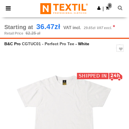
×
Ntextil App
0
Get the app
|
Better prices on app!
36.47zł
Starting at
*
VAT incl.
29.65zł
VAT excl.
62.25 zł
Retail Price
B&C Pro
CGTUC01 - Perfect Pro Tee
- White
Previous
Next