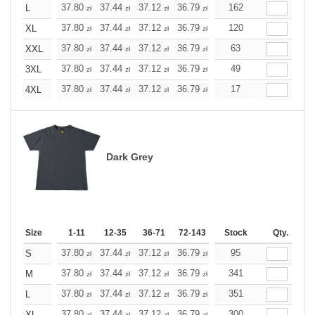
+
37.80
37.44
37.12
36.79
36.47
162
36.47
L
zł
zł
zł
zł
zł
zł
+
37.80
37.44
37.12
36.79
36.47
120
36.47
XL
zł
zł
zł
zł
zł
zł
+
37.80
37.44
37.12
36.79
36.47
63
36.47
XXL
zł
zł
zł
zł
zł
zł
+
37.80
37.44
37.12
36.79
36.47
49
36.47
3XL
zł
zł
zł
zł
zł
zł
+
37.80
37.44
37.12
36.79
36.47
17
36.47
4XL
zł
zł
zł
zł
zł
zł
Dark Grey
Size
1-11
12-35
36-71
72-143
144-287
Stock
288 +
Qty.
More
+
37.80
37.44
37.12
36.79
36.47
95
36.47
S
zł
zł
zł
zł
zł
zł
+
37.80
37.44
37.12
36.79
36.47
341
36.47
M
zł
zł
zł
zł
zł
zł
+
37.80
37.44
37.12
36.79
36.47
351
36.47
L
zł
zł
zł
zł
zł
zł
37.80
37.44
37.12
36.79
36.47
300
36.47
XL
zł
zł
zł
zł
zł
zł