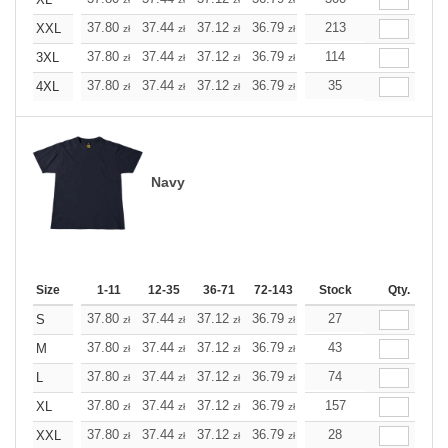
+
+
37.80
37.44
37.12
36.79
36.47
213
36.47
XXL
zł
zł
zł
zł
zł
zł
+
37.80
37.44
37.12
36.79
36.47
114
36.47
3XL
zł
zł
zł
zł
zł
zł
+
37.80
37.44
37.12
36.79
36.47
35
36.47
4XL
zł
zł
zł
zł
zł
zł
Navy
Size
1-11
12-35
36-71
72-143
144-287
Stock
288 +
Qty.
More
+
37.80
37.44
37.12
36.79
36.47
27
36.47
S
zł
zł
zł
zł
zł
zł
+
37.80
37.44
37.12
36.79
36.47
43
36.47
M
zł
zł
zł
zł
zł
zł
+
37.80
37.44
37.12
36.79
36.47
74
36.47
L
zł
zł
zł
zł
zł
zł
+
37.80
37.44
37.12
36.79
36.47
157
36.47
XL
zł
zł
zł
zł
zł
zł
+
37.80
37.44
37.12
36.79
36.47
28
36.47
XXL
zł
zł
zł
zł
zł
zł