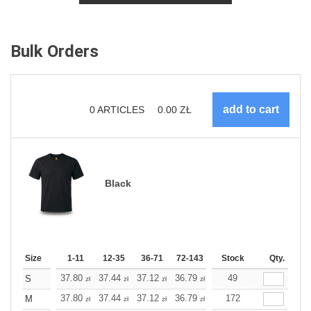
Bulk Orders
0
ARTICLES
0.00
ZŁ
Black
Size
1-11
12-35
36-71
72-143
144-287
Stock
288 +
Qty.
More
+
37.80
37.44
37.12
36.79
36.47
49
36.47
S
zł
zł
zł
zł
zł
zł
+
37.80
37.44
37.12
36.79
36.47
172
36.47
M
zł
zł
zł
zł
zł
zł