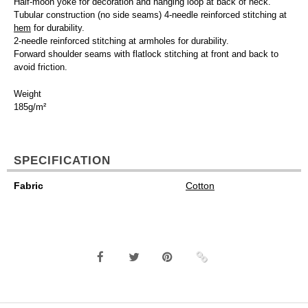
Half-moon yoke for decoration and hanging loop at back of neck.
Tubular construction (no side seams) 4-needle reinforced stitching at
hem
for durability.
2-needle reinforced stitching at armholes for durability.
Forward shoulder seams with flatlock stitching at front and back to
avoid friction.
Weight
185g/m²
SPECIFICATION
Fabric
Cotton