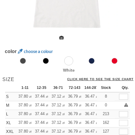
color
choose a colour
White
SIZE
CLICK HERE TO SEE THE SIZE CHART
1-11
12-35
36-71
72-143
144-287
Stock
288 +
More
Qty.
+
37.80
37.44
37.12
36.79
36.47
36.47
8
S
zł
zł
zł
zł
zł
zł
+
37.80
37.44
37.12
36.79
36.47
36.47
0
M
zł
zł
zł
zł
zł
zł
+
37.80
37.44
37.12
36.79
36.47
36.47
213
L
zł
zł
zł
zł
zł
zł
+
37.80
37.44
37.12
36.79
36.47
36.47
162
XL
zł
zł
zł
zł
zł
zł
+
37.80
37.44
37.12
36.79
36.47
36.47
127
XXL
zł
zł
zł
zł
zł
zł