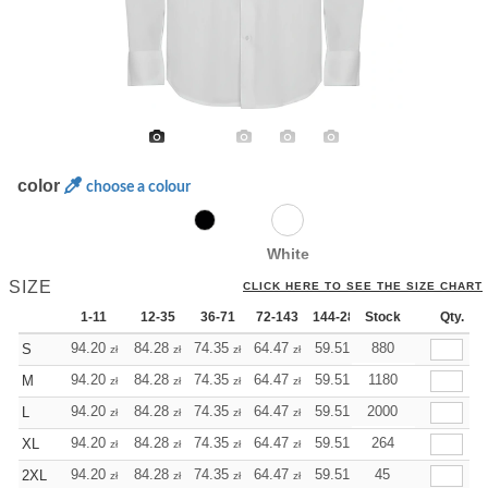
color
choose a colour
White
SIZE
CLICK HERE TO SEE THE SIZE CHART
1-11
12-35
36-71
72-143
144-287
Stock
288 +
More
Qty.
+
94.20
84.28
74.35
64.47
59.51
880
57.01
S
zł
zł
zł
zł
zł
zł
+
94.20
84.28
74.35
64.47
59.51
1180
57.01
M
zł
zł
zł
zł
zł
zł
+
94.20
84.28
74.35
64.47
59.51
2000
57.01
L
zł
zł
zł
zł
zł
zł
+
94.20
84.28
74.35
64.47
59.51
264
57.01
XL
zł
zł
zł
zł
zł
zł
+
94.20
84.28
74.35
64.47
59.51
57.01
45
2XL
zł
zł
zł
zł
zł
zł