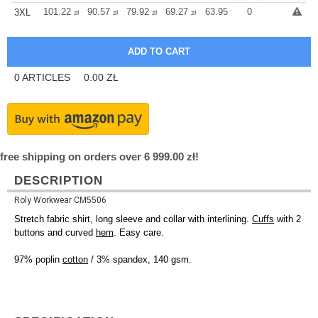
+
101.22
90.57
79.92
69.27
63.95
61.28
0
3XL
zł
zł
zł
zł
zł
zł
0
ARTICLES
0.00
ZŁ
free shipping on orders over 6 999.00 zł!
DESCRIPTION
Roly Workwear CM5506
Stretch fabric shirt, long sleeve and collar with interlining.
Cuffs
with 2
buttons and curved
hem
. Easy care.
97% poplin
cotton
/ 3% spandex, 140 gsm.