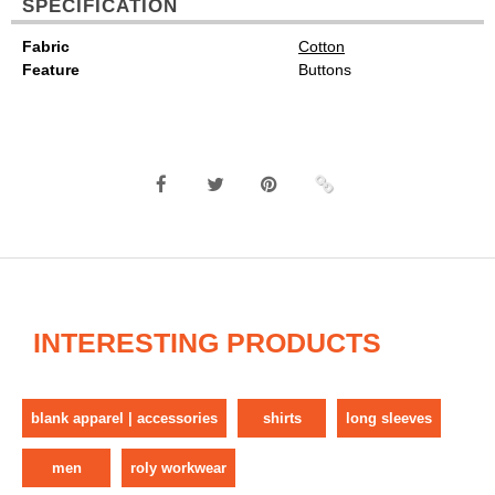
SPECIFICATION
Fabric
Cotton
Feature
Buttons
INTERESTING PRODUCTS
blank apparel | accessories
shirts
long sleeves
men
roly workwear