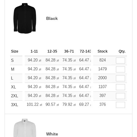
Black
Size
1-11
12-35
36-71
72-143
144-287
Stock
288 +
Qty.
Mor
+
94.20
84.28
74.35
64.47
59.51
824
57.01
S
zł
zł
zł
zł
zł
zł
+
94.20
84.28
74.35
64.47
59.51
1479
57.01
M
zł
zł
zł
zł
zł
zł
+
94.20
84.28
74.35
64.47
59.51
2000
57.01
L
zł
zł
zł
zł
zł
zł
+
94.20
84.28
74.35
64.47
59.51
1107
57.01
XL
zł
zł
zł
zł
zł
zł
+
94.20
84.28
74.35
64.47
59.51
397
57.01
2XL
zł
zł
zł
zł
zł
zł
+
101.22
90.57
79.92
69.27
63.95
376
61.28
3XL
zł
zł
zł
zł
zł
zł
White