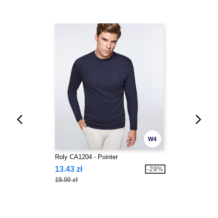
W4
Roly CA1204 - Pointer
13.43 zł
-29%
19.00 zł