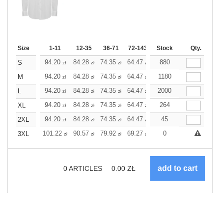
Size
1-11
12-35
36-71
72-143
144-287
Stock
288 +
Qty.
Mor
+
94.20
84.28
74.35
64.47
59.51
880
57.01
S
zł
zł
zł
zł
zł
zł
+
94.20
84.28
74.35
64.47
59.51
1180
57.01
M
zł
zł
zł
zł
zł
zł
+
94.20
84.28
74.35
64.47
59.51
2000
57.01
L
zł
zł
zł
zł
zł
zł
+
94.20
84.28
74.35
64.47
59.51
264
57.01
XL
zł
zł
zł
zł
zł
zł
+
94.20
84.28
74.35
64.47
59.51
45
57.01
2XL
zł
zł
zł
zł
zł
zł
+
101.22
90.57
79.92
69.27
63.95
0
61.28
3XL
zł
zł
zł
zł
zł
zł
0
ARTICLES
0.00
ZŁ