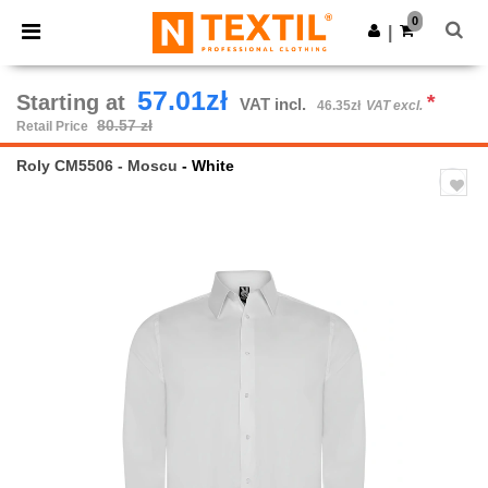
×
Ntextil App
0
Get the app
|
Better prices on app!
57.01zł
Starting at
*
VAT incl.
46.35zł
VAT excl.
80.57 zł
Retail Price
Roly CM5506 - Moscu
- White
Previous
Next