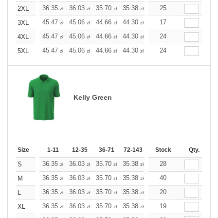
+
36.35
36.03
35.70
35.38
35.10
25
35.10
2XL
zł
zł
zł
zł
zł
zł
+
45.47
45.06
44.66
44.30
43.89
17
43.89
3XL
zł
zł
zł
zł
zł
zł
+
45.47
45.06
44.66
44.30
43.89
24
43.89
4XL
zł
zł
zł
zł
zł
zł
+
45.47
45.06
44.66
44.30
43.89
24
43.89
5XL
zł
zł
zł
zł
zł
zł
Kelly Green
Size
1-11
12-35
36-71
72-143
144-287
Stock
288 +
Qty.
More
+
36.35
36.03
35.70
35.38
35.10
28
35.10
S
zł
zł
zł
zł
zł
zł
+
36.35
36.03
35.70
35.38
35.10
40
35.10
M
zł
zł
zł
zł
zł
zł
+
36.35
36.03
35.70
35.38
35.10
20
35.10
L
zł
zł
zł
zł
zł
zł
+
36.35
36.03
35.70
35.38
35.10
19
35.10
XL
zł
zł
zł
zł
zł
zł