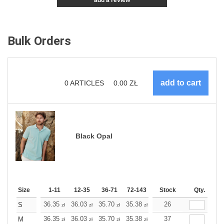
add a review
Bulk Orders
0
ARTICLES
0.00
ZŁ
Black Opal
Size
1-11
12-35
36-71
72-143
144-287
Stock
288 +
Qty.
More
+
36.35
36.03
35.70
35.38
35.10
26
35.10
S
zł
zł
zł
zł
zł
zł
+
36.35
36.03
35.70
35.38
35.10
37
35.10
M
zł
zł
zł
zł
zł
zł