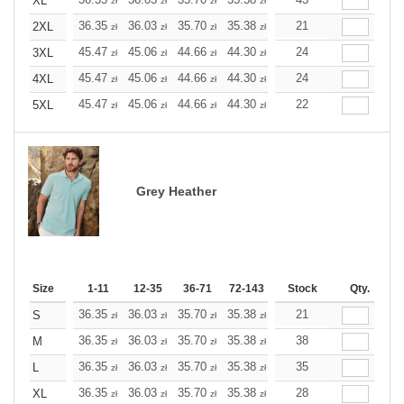
+
XL
zł
zł
zł
zł
zł
zł
+
36.35
36.03
35.70
35.38
35.10
21
35.10
2XL
zł
zł
zł
zł
zł
zł
+
45.47
45.06
44.66
44.30
43.89
24
43.89
3XL
zł
zł
zł
zł
zł
zł
+
45.47
45.06
44.66
44.30
43.89
24
43.89
4XL
zł
zł
zł
zł
zł
zł
+
45.47
45.06
44.66
44.30
43.89
22
43.89
5XL
zł
zł
zł
zł
zł
zł
Grey Heather
Size
1-11
12-35
36-71
72-143
144-287
Stock
288 +
Qty.
More
+
36.35
36.03
35.70
35.38
35.10
21
35.10
S
zł
zł
zł
zł
zł
zł
+
36.35
36.03
35.70
35.38
35.10
38
35.10
M
zł
zł
zł
zł
zł
zł
+
36.35
36.03
35.70
35.38
35.10
35
35.10
L
zł
zł
zł
zł
zł
zł
+
36.35
36.03
35.70
35.38
35.10
28
35.10
XL
zł
zł
zł
zł
zł
zł