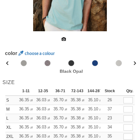
color
choose a colour
Black Opal
SIZE
1-11
12-35
36-71
72-143
144-287
Stock
288 +
More
Qty.
+
36.35
36.03
35.70
35.38
35.10
35.10
26
S
zł
zł
zł
zł
zł
zł
+
36.35
36.03
35.70
35.38
35.10
35.10
37
M
zł
zł
zł
zł
zł
zł
+
36.35
36.03
35.70
35.38
35.10
35.10
23
L
zł
zł
zł
zł
zł
zł
+
36.35
36.03
35.70
35.38
35.10
35.10
34
XL
zł
zł
zł
zł
zł
zł
+
36.35
36.03
35.70
35.38
35.10
35.10
35
2XL
zł
zł
zł
zł
zł
zł