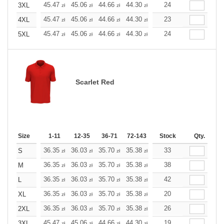
+
45.47
45.06
44.66
44.30
43.89
24
43.89
3XL
zł
zł
zł
zł
zł
zł
+
45.47
45.06
44.66
44.30
43.89
23
43.89
4XL
zł
zł
zł
zł
zł
zł
+
45.47
45.06
44.66
44.30
43.89
24
43.89
5XL
zł
zł
zł
zł
zł
zł
Scarlet Red
Size
1-11
12-35
36-71
72-143
144-287
Stock
288 +
Qty.
More
+
36.35
36.03
35.70
35.38
35.10
33
35.10
S
zł
zł
zł
zł
zł
zł
+
36.35
36.03
35.70
35.38
35.10
38
35.10
M
zł
zł
zł
zł
zł
zł
+
36.35
36.03
35.70
35.38
35.10
42
35.10
L
zł
zł
zł
zł
zł
zł
+
36.35
36.03
35.70
35.38
35.10
20
35.10
XL
zł
zł
zł
zł
zł
zł
+
36.35
36.03
35.70
35.38
35.10
26
35.10
2XL
zł
zł
zł
zł
zł
zł
+
45.47
45.06
44.66
44.30
43.89
19
43.89
3XL
zł
zł
zł
zł
zł
zł