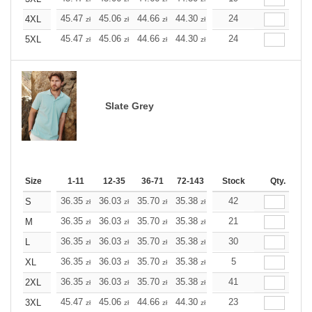
+
45.47
45.06
44.66
44.30
43.89
24
43.89
4XL
zł
zł
zł
zł
zł
zł
+
45.47
45.06
44.66
44.30
43.89
24
43.89
5XL
zł
zł
zł
zł
zł
zł
Slate Grey
Size
1-11
12-35
36-71
72-143
144-287
Stock
288 +
Qty.
More
+
36.35
36.03
35.70
35.38
35.10
42
35.10
S
zł
zł
zł
zł
zł
zł
+
36.35
36.03
35.70
35.38
35.10
21
35.10
M
zł
zł
zł
zł
zł
zł
+
36.35
36.03
35.70
35.38
35.10
30
35.10
L
zł
zł
zł
zł
zł
zł
+
36.35
36.03
35.70
35.38
35.10
5
35.10
XL
zł
zł
zł
zł
zł
zł
+
36.35
36.03
35.70
35.38
35.10
41
35.10
2XL
zł
zł
zł
zł
zł
zł
+
45.47
45.06
44.66
44.30
43.89
23
43.89
3XL
zł
zł
zł
zł
zł
zł