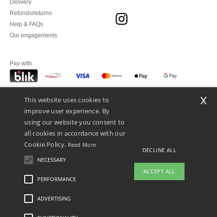
Delivery
Refunds/returns
Help & FAQs
Our engagements
Pay with
x
This website uses cookies to
We ship with
improve user experience. By
using our website you consent to
all cookies in accordance with our
Cookie Policy.
Read More
DECLINE ALL
NECESSARY
ACCEPT ALL
PERFORMANCE
👋
Hello
ADVERTISING
Legal Mentions
-
Privacy Policy
-
General Conditions Of Access And Use
-
General
If you have any questions or
Contract Conditions
-
Cookies Policy
-
Site Map
Copyright 2026 ntextil.pl - All Rights
concerns, you can contact us at any
Reserved