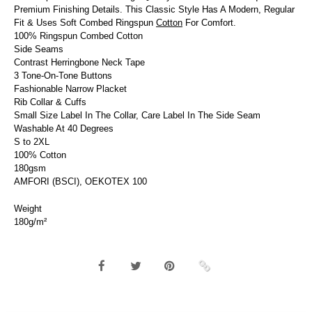
Premium Finishing Details. This Classic Style Has A Modern, Regular
Fit & Uses Soft Combed Ringspun
Cotton
For Comfort.
100% Ringspun Combed Cotton
Side Seams
Contrast Herringbone Neck Tape
3 Tone-On-Tone Buttons
Fashionable Narrow Placket
Rib Collar & Cuffs
Small Size Label In The Collar, Care Label In The Side Seam
Washable At 40 Degrees
S to 2XL
100% Cotton
180gsm
AMFORI (BSCI), OEKOTEX 100
Weight
180g/m²