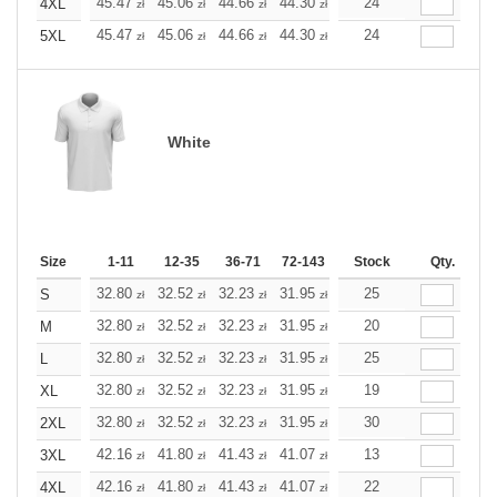
+
45.47
45.06
44.66
44.30
43.89
24
43.89
4XL
zł
zł
zł
zł
zł
zł
+
45.47
45.06
44.66
44.30
43.89
24
43.89
5XL
zł
zł
zł
zł
zł
zł
White
Size
1-11
12-35
36-71
72-143
144-287
Stock
288 +
Qty.
More
+
32.80
32.52
32.23
31.95
31.63
25
31.63
S
zł
zł
zł
zł
zł
zł
+
32.80
32.52
32.23
31.95
31.63
20
31.63
M
zł
zł
zł
zł
zł
zł
+
32.80
32.52
32.23
31.95
31.63
25
31.63
L
zł
zł
zł
zł
zł
zł
+
32.80
32.52
32.23
31.95
31.63
19
31.63
XL
zł
zł
zł
zł
zł
zł
+
32.80
32.52
32.23
31.95
31.63
30
31.63
2XL
zł
zł
zł
zł
zł
zł
+
42.16
41.80
41.43
41.07
40.71
13
40.71
3XL
zł
zł
zł
zł
zł
zł
+
42.16
41.80
41.43
41.07
40.71
22
40.71
4XL
zł
zł
zł
zł
zł
zł