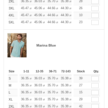
+
36.35
36.03
35.70
35.38
35.10
28
35.10
2XL
zł
zł
zł
zł
zł
zł
+
45.47
45.06
44.66
44.30
43.89
26
43.89
3XL
zł
zł
zł
zł
zł
zł
+
45.47
45.06
44.66
44.30
43.89
10
43.89
4XL
zł
zł
zł
zł
zł
zł
+
45.47
45.06
44.66
44.30
43.89
23
43.89
5XL
zł
zł
zł
zł
zł
zł
Marina Blue
Size
1-11
12-35
36-71
72-143
144-287
Stock
288 +
Qty.
More
+
36.35
36.03
35.70
35.38
35.10
39
35.10
S
zł
zł
zł
zł
zł
zł
+
36.35
36.03
35.70
35.38
35.10
27
35.10
M
zł
zł
zł
zł
zł
zł
+
36.35
36.03
35.70
35.38
35.10
15
35.10
L
zł
zł
zł
zł
zł
zł
+
36.35
36.03
35.70
35.38
35.10
29
35.10
XL
zł
zł
zł
zł
zł
zł
+
36.35
36.03
35.70
35.38
35.10
42
35.10
2XL
zł
zł
zł
zł
zł
zł