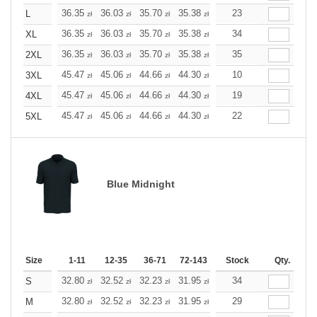
+
36.35
36.03
35.70
35.38
35.10
23
35.10
L
zł
zł
zł
zł
zł
zł
+
36.35
36.03
35.70
35.38
35.10
34
35.10
XL
zł
zł
zł
zł
zł
zł
+
36.35
36.03
35.70
35.38
35.10
35
35.10
2XL
zł
zł
zł
zł
zł
zł
+
45.47
45.06
44.66
44.30
43.89
10
43.89
3XL
zł
zł
zł
zł
zł
zł
+
45.47
45.06
44.66
44.30
43.89
19
43.89
4XL
zł
zł
zł
zł
zł
zł
+
45.47
45.06
44.66
44.30
43.89
22
43.89
5XL
zł
zł
zł
zł
zł
zł
Blue Midnight
Size
1-11
12-35
36-71
72-143
144-287
Stock
288 +
Qty.
More
+
32.80
32.52
32.23
31.95
31.63
34
31.63
S
zł
zł
zł
zł
zł
zł
+
32.80
32.52
32.23
31.95
31.63
29
31.63
M
zł
zł
zł
zł
zł
zł