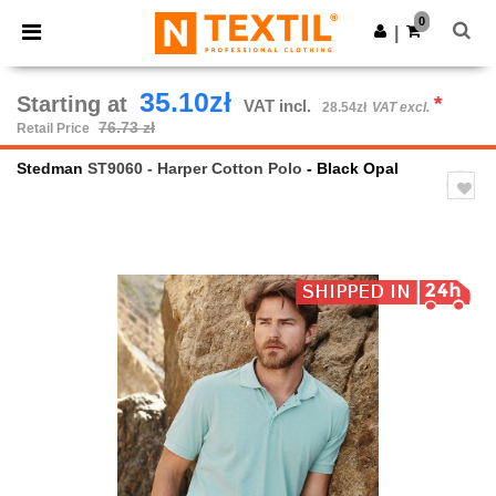
×
Ntextil App
0
Get the app
|
Better prices on app!
35.10zł
Starting at
*
VAT incl.
28.54zł
VAT excl.
76.73 zł
Retail Price
Stedman
ST9060 - Harper Cotton Polo
- Black Opal
Previous
Next