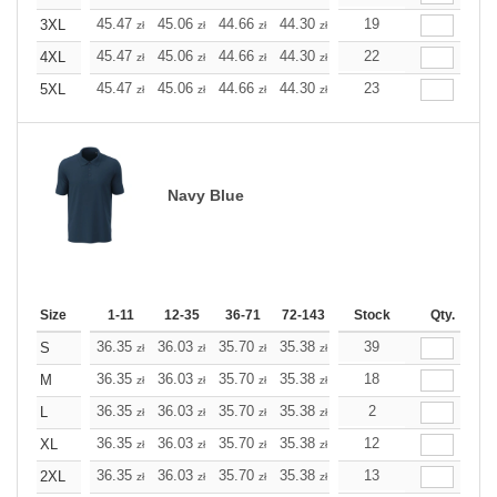
+
45.47
45.06
44.66
44.30
43.89
19
43.89
3XL
zł
zł
zł
zł
zł
zł
+
45.47
45.06
44.66
44.30
43.89
22
43.89
4XL
zł
zł
zł
zł
zł
zł
+
45.47
45.06
44.66
44.30
43.89
23
43.89
5XL
zł
zł
zł
zł
zł
zł
Navy Blue
Size
1-11
12-35
36-71
72-143
144-287
Stock
288 +
Qty.
More
+
36.35
36.03
35.70
35.38
35.10
39
35.10
S
zł
zł
zł
zł
zł
zł
+
36.35
36.03
35.70
35.38
35.10
18
35.10
M
zł
zł
zł
zł
zł
zł
+
36.35
36.03
35.70
35.38
35.10
2
35.10
L
zł
zł
zł
zł
zł
zł
+
36.35
36.03
35.70
35.38
35.10
12
35.10
XL
zł
zł
zł
zł
zł
zł
+
36.35
36.03
35.70
35.38
35.10
13
35.10
2XL
zł
zł
zł
zł
zł
zł