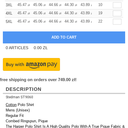
+
45.47
45.06
44.66
44.30
43.89
43.89
10
3XL
zł
zł
zł
zł
zł
zł
+
45.47
45.06
44.66
44.30
43.89
43.89
19
4XL
zł
zł
zł
zł
zł
zł
+
45.47
45.06
44.66
44.30
43.89
43.89
22
5XL
zł
zł
zł
zł
zł
zł
0
ARTICLES
0.00
ZŁ
free shipping on orders over 749.00 zł!
DESCRIPTION
Stedman ST9060
Cotton
Polo Shirt
Mens (Unisex)
Regular Fit
Combed Ringspun, Pique
The Harper Polo Shirt Is A High Quality Polo With A True Pique Fabric &