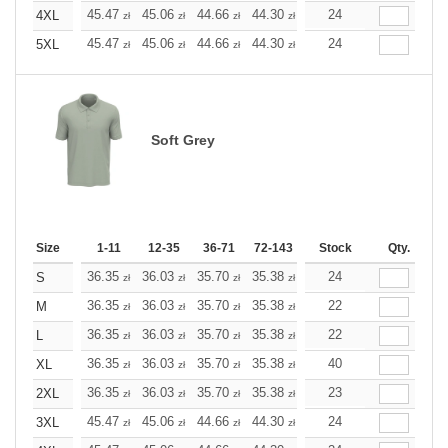
+
45.47
45.06
44.66
44.30
43.89
24
43.89
4XL
zł
zł
zł
zł
zł
zł
+
45.47
45.06
44.66
44.30
43.89
24
43.89
5XL
zł
zł
zł
zł
zł
zł
Soft Grey
Size
1-11
12-35
36-71
72-143
144-287
Stock
288 +
Qty.
More
+
36.35
36.03
35.70
35.38
35.10
24
35.10
S
zł
zł
zł
zł
zł
zł
+
36.35
36.03
35.70
35.38
35.10
22
35.10
M
zł
zł
zł
zł
zł
zł
+
36.35
36.03
35.70
35.38
35.10
22
35.10
L
zł
zł
zł
zł
zł
zł
+
36.35
36.03
35.70
35.38
35.10
40
35.10
XL
zł
zł
zł
zł
zł
zł
+
36.35
36.03
35.70
35.38
35.10
23
35.10
2XL
zł
zł
zł
zł
zł
zł
+
45.47
45.06
44.66
44.30
43.89
24
43.89
3XL
zł
zł
zł
zł
zł
zł