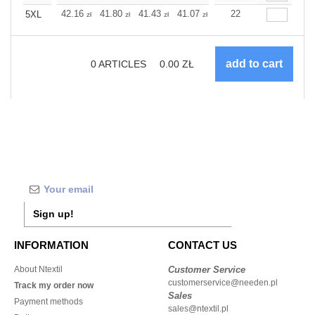
+
42.16
41.80
41.43
41.07
40.71
22
40.71
5XL
zł
zł
zł
zł
zł
zł
0
ARTICLES
0.00
ZŁ
Sign up!
INFORMATION
CONTACT US
About Ntextil
Customer Service
customerservice@needen.pl
Track my order now
Sales
Payment methods
sales@ntextil.pl