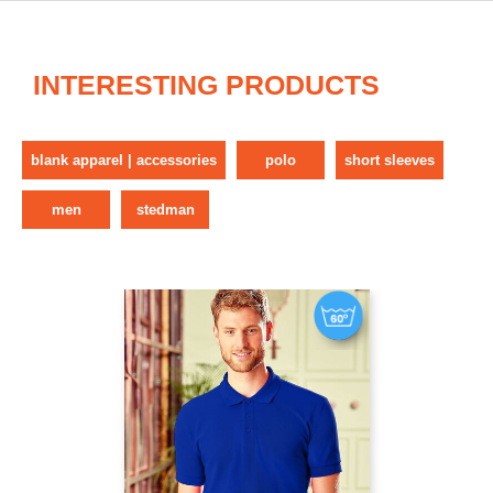
INTERESTING PRODUCTS
blank apparel | accessories
polo
short sleeves
men
stedman