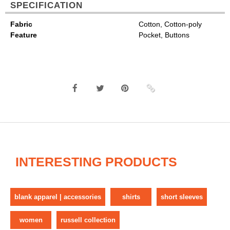
SPECIFICATION
Fabric
Cotton, Cotton-poly
Feature
Pocket, Buttons
INTERESTING PRODUCTS
blank apparel | accessories
shirts
short sleeves
women
russell collection