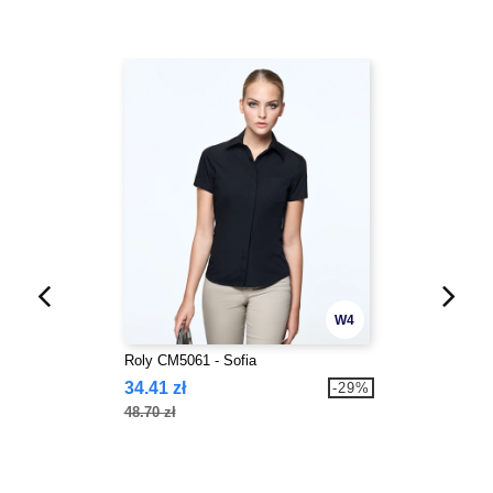
W4
Roly CM5061 - Sofia
34.41 zł
-29%
48.70 zł