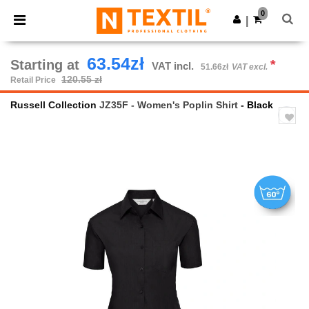
×
Ntextil App
0
Get the app
|
Better prices on app!
63.54zł
Starting at
*
VAT incl.
51.66zł
VAT excl.
120.55 zł
Retail Price
Russell Collection
JZ35F - Women's Poplin Shirt
- Black
Previous
Next