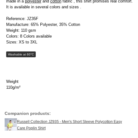
made in a
polyester
and
cotton
fabric , this shirt promises real comfort.
It is available in several colors and sizes .
Reference: JZ35F
Manufacture: 65% Polyester, 35% Cotton
Weight: 110 gsm
Colors: 8 Colors available
Sizes: XS to 3XL
Washable at 60°C
Weight
110g/m²
Companion products:
Russell Collection JZ935 - Men's Short Sleeve Polycotton Easy
Care Poplin Shirt