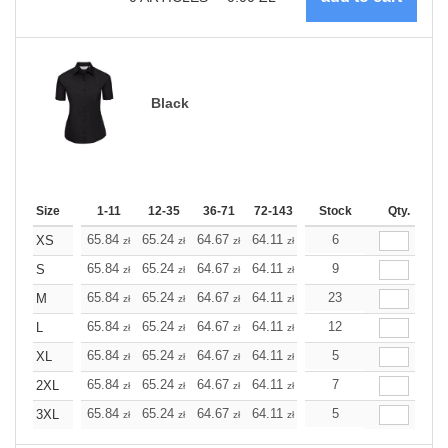
Black
Size
1-11
12-35
36-71
72-143
144-287
Stock
288 +
Qty.
More
+
65.84
65.24
64.67
64.11
63.54
6
63.54
XS
zł
zł
zł
zł
zł
zł
+
65.84
65.24
64.67
64.11
63.54
9
63.54
S
zł
zł
zł
zł
zł
zł
+
65.84
65.24
64.67
64.11
63.54
23
63.54
M
zł
zł
zł
zł
zł
zł
+
65.84
65.24
64.67
64.11
63.54
12
63.54
L
zł
zł
zł
zł
zł
zł
+
65.84
65.24
64.67
64.11
63.54
5
63.54
XL
zł
zł
zł
zł
zł
zł
+
65.84
65.24
64.67
64.11
63.54
7
63.54
2XL
zł
zł
zł
zł
zł
zł
+
65.84
65.24
64.67
64.11
63.54
5
63.54
3XL
zł
zł
zł
zł
zł
zł