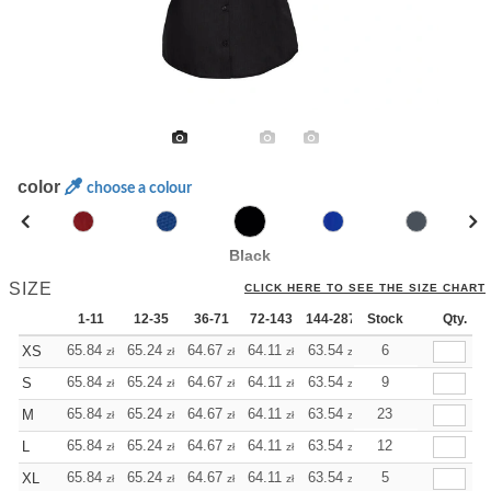
color
choose a colour
Black
SIZE
CLICK HERE TO SEE THE SIZE CHART
1-11
12-35
36-71
72-143
144-287
Stock
288 +
More
Qty.
+
65.84
65.24
64.67
64.11
63.54
63.54
6
XS
zł
zł
zł
zł
zł
zł
+
65.84
65.24
64.67
64.11
63.54
63.54
9
S
zł
zł
zł
zł
zł
zł
+
65.84
65.24
64.67
64.11
63.54
63.54
23
M
zł
zł
zł
zł
zł
zł
+
65.84
65.24
64.67
64.11
63.54
63.54
12
L
zł
zł
zł
zł
zł
zł
+
65.84
65.24
64.67
64.11
63.54
63.54
5
XL
zł
zł
zł
zł
zł
zł