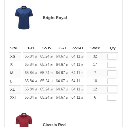
Bright Royal
Size
1-11
12-35
36-71
72-143
144-287
Stock
288 +
Qty.
More
+
65.84
65.24
64.67
64.11
63.54
32
63.54
XS
zł
zł
zł
zł
zł
zł
+
65.84
65.24
64.67
64.11
63.54
17
63.54
S
zł
zł
zł
zł
zł
zł
+
65.84
65.24
64.67
64.11
63.54
7
63.54
M
zł
zł
zł
zł
zł
zł
+
65.84
65.24
64.67
64.11
63.54
10
63.54
L
zł
zł
zł
zł
zł
zł
+
65.84
65.24
64.67
64.11
63.54
12
63.54
XL
zł
zł
zł
zł
zł
zł
+
65.84
65.24
64.67
64.11
63.54
6
63.54
2XL
zł
zł
zł
zł
zł
zł
Classic Red