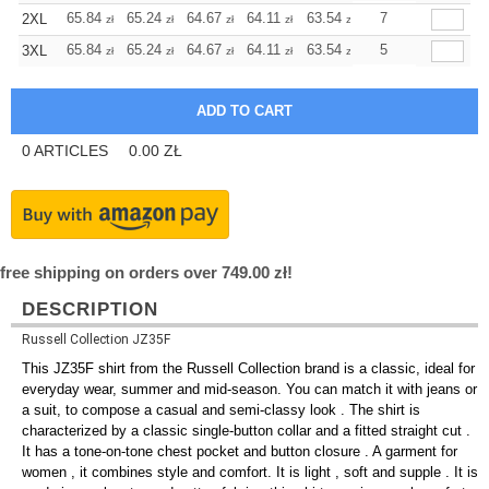
+
65.84
65.24
64.67
64.11
63.54
63.54
7
2XL
zł
zł
zł
zł
zł
zł
+
65.84
65.24
64.67
64.11
63.54
63.54
5
3XL
zł
zł
zł
zł
zł
zł
0
ARTICLES
0.00
ZŁ
free shipping on orders over 749.00 zł!
DESCRIPTION
Russell Collection JZ35F
This JZ35F shirt from the Russell Collection brand is a classic, ideal for
everyday wear, summer and mid-season. You can match it with jeans or
a suit, to compose a casual and semi-classy look . The shirt is
characterized by a classic single-button collar and a fitted straight cut .
It has a tone-on-tone chest pocket and button closure . A garment for
women , it combines style and comfort. It is light , soft and supple . It is