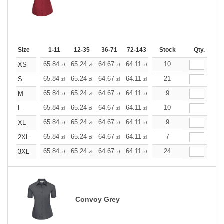
Size
1-11
12-35
36-71
72-143
144-287
Stock
288 +
Qty.
More
+
65.84
65.24
64.67
64.11
63.54
10
63.54
XS
zł
zł
zł
zł
zł
zł
+
65.84
65.24
64.67
64.11
63.54
21
63.54
S
zł
zł
zł
zł
zł
zł
+
65.84
65.24
64.67
64.11
63.54
9
63.54
M
zł
zł
zł
zł
zł
zł
+
65.84
65.24
64.67
64.11
63.54
10
63.54
L
zł
zł
zł
zł
zł
zł
+
65.84
65.24
64.67
64.11
63.54
9
63.54
XL
zł
zł
zł
zł
zł
zł
+
65.84
65.24
64.67
64.11
63.54
7
63.54
2XL
zł
zł
zł
zł
zł
zł
+
65.84
65.24
64.67
64.11
63.54
24
63.54
3XL
zł
zł
zł
zł
zł
zł
Convoy Grey