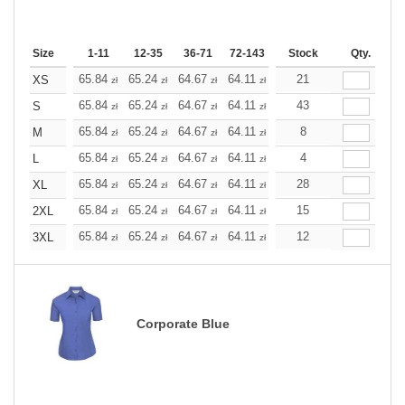
Size
1-11
12-35
36-71
72-143
144-287
Stock
288 +
Qty.
More
+
65.84
65.24
64.67
64.11
63.54
21
63.54
XS
zł
zł
zł
zł
zł
zł
+
65.84
65.24
64.67
64.11
63.54
43
63.54
S
zł
zł
zł
zł
zł
zł
+
65.84
65.24
64.67
64.11
63.54
8
63.54
M
zł
zł
zł
zł
zł
zł
+
65.84
65.24
64.67
64.11
63.54
4
63.54
L
zł
zł
zł
zł
zł
zł
+
65.84
65.24
64.67
64.11
63.54
28
63.54
XL
zł
zł
zł
zł
zł
zł
+
65.84
65.24
64.67
64.11
63.54
15
63.54
2XL
zł
zł
zł
zł
zł
zł
+
65.84
65.24
64.67
64.11
63.54
12
63.54
3XL
zł
zł
zł
zł
zł
zł
Corporate Blue