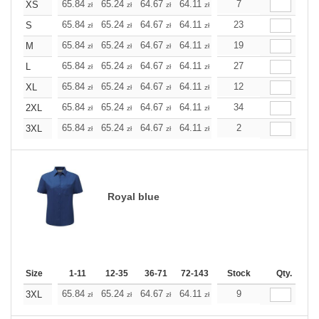
+
65.84
65.24
64.67
64.11
63.54
7
63.54
XS
zł
zł
zł
zł
zł
zł
+
65.84
65.24
64.67
64.11
63.54
23
63.54
S
zł
zł
zł
zł
zł
zł
+
65.84
65.24
64.67
64.11
63.54
19
63.54
M
zł
zł
zł
zł
zł
zł
+
65.84
65.24
64.67
64.11
63.54
27
63.54
L
zł
zł
zł
zł
zł
zł
+
65.84
65.24
64.67
64.11
63.54
12
63.54
XL
zł
zł
zł
zł
zł
zł
+
65.84
65.24
64.67
64.11
63.54
34
63.54
2XL
zł
zł
zł
zł
zł
zł
+
65.84
65.24
64.67
64.11
63.54
2
63.54
3XL
zł
zł
zł
zł
zł
zł
Royal blue
Size
1-11
12-35
36-71
72-143
144-287
Stock
288 +
Qty.
More
+
65.84
65.24
64.67
64.11
63.54
9
63.54
3XL
zł
zł
zł
zł
zł
zł