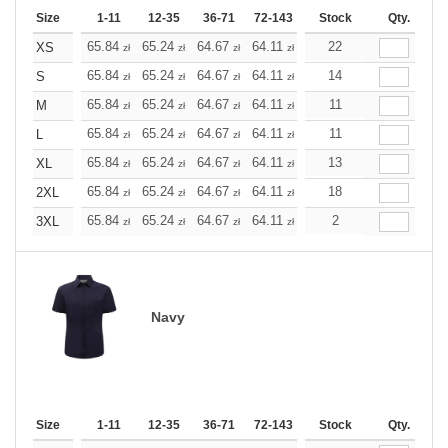
Size
1-11
12-35
36-71
72-143
144-287
Stock
288 +
Qty.
More
+
65.84
65.24
64.67
64.11
63.54
22
63.54
XS
zł
zł
zł
zł
zł
zł
+
65.84
65.24
64.67
64.11
63.54
14
63.54
S
zł
zł
zł
zł
zł
zł
+
65.84
65.24
64.67
64.11
63.54
11
63.54
M
zł
zł
zł
zł
zł
zł
+
65.84
65.24
64.67
64.11
63.54
11
63.54
L
zł
zł
zł
zł
zł
zł
+
65.84
65.24
64.67
64.11
63.54
13
63.54
XL
zł
zł
zł
zł
zł
zł
+
65.84
65.24
64.67
64.11
63.54
18
63.54
2XL
zł
zł
zł
zł
zł
zł
+
65.84
65.24
64.67
64.11
63.54
2
63.54
3XL
zł
zł
zł
zł
zł
zł
Navy
Size
1-11
12-35
36-71
72-143
144-287
Stock
288 +
Qty.
More