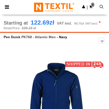
×
Ntextil App
0
Get the app
|
Better prices on app!
122.69zł
Starting at
*
VAT incl.
99.75zł
VAT excl.
229.15 zł
Retail Price
Pen Duick
PK768 - Atlantic Men
- Navy
Previous
Next