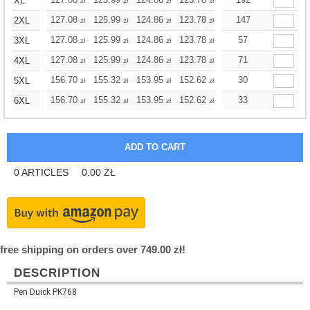
XL
zł
zł
zł
zł
zł
zł
127.08
125.99
124.86
123.78
122.69
147
122.69
2XL
zł
zł
zł
zł
zł
zł
127.08
125.99
124.86
123.78
122.69
57
122.69
3XL
zł
zł
zł
zł
zł
zł
127.08
125.99
124.86
123.78
122.69
71
122.69
4XL
zł
zł
zł
zł
zł
zł
156.70
155.32
153.95
152.62
151.25
30
151.25
5XL
zł
zł
zł
zł
zł
zł
156.70
155.32
153.95
152.62
151.25
33
151.25
6XL
zł
zł
zł
zł
zł
zł
0
ARTICLES
0.00
ZŁ
free shipping on orders over 749.00 zł!
DESCRIPTION
Pen Duick PK768