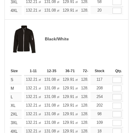
132.21
131.08
129.91
128.78
58
127.61
127.61
3XL
zł
zł
zł
zł
zł
zł
132.21
131.08
129.91
128.78
20
127.61
127.61
4XL
zł
zł
zł
zł
zł
zł
Black/White
Size
1-11
12-35
36-71
72-143
Stock
144-287
Qty.
288 +
132.21
131.08
129.91
128.78
117
127.61
127.61
S
zł
zł
zł
zł
zł
zł
132.21
131.08
129.91
128.78
208
127.61
127.61
M
zł
zł
zł
zł
zł
zł
132.21
131.08
129.91
128.78
254
127.61
127.61
L
zł
zł
zł
zł
zł
zł
132.21
131.08
129.91
128.78
202
127.61
127.61
XL
zł
zł
zł
zł
zł
zł
132.21
131.08
129.91
128.78
98
127.61
127.61
2XL
zł
zł
zł
zł
zł
zł
132.21
131.08
129.91
128.78
109
127.61
127.61
3XL
zł
zł
zł
zł
zł
zł
132.21
131.08
129.91
128.78
18
127.61
127.61
4XL
zł
zł
zł
zł
zł
zł