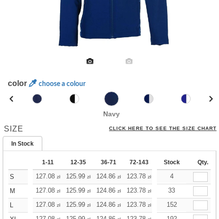
color
choose a colour
Navy
SIZE
CLICK HERE TO SEE THE SIZE CHART
In Stock
1-11
12-35
36-71
72-143
144-287
Stock
288 +
Qty.
127.08
125.99
124.86
123.78
122.69
4
122.69
S
zł
zł
zł
zł
zł
zł
127.08
125.99
124.86
123.78
122.69
33
122.69
M
zł
zł
zł
zł
zł
zł
127.08
125.99
124.86
123.78
122.69
152
122.69
L
zł
zł
zł
zł
zł
zł
127.08
125.99
124.86
123.78
122.69
192
122.69