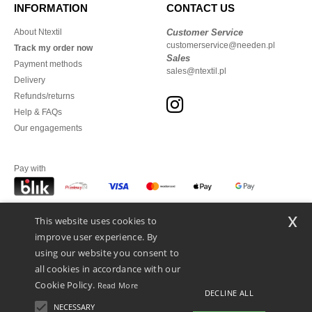
INFORMATION
CONTACT US
About Ntextil
Customer Service
customerservice@needen.pl
Track my order now
Sales
Payment methods
sales@ntextil.pl
Delivery
Refunds/returns
Help & FAQs
Our engagements
Pay with
x
This website uses cookies to
We ship with
improve user experience. By
using our website you consent to
all cookies in accordance with our
Cookie Policy.
Read More
DECLINE ALL
NECESSARY