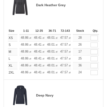
Dark Heather Grey
Size
1-11
12-35
36-71
72-143
144-287
Stock
288 +
Qty.
More
+
48.86
48.41
48.01
47.57
47.12
28
47.12
XS
zł
zł
zł
zł
zł
zł
+
48.86
48.41
48.01
47.57
47.12
26
47.12
S
zł
zł
zł
zł
zł
zł
+
48.86
48.41
48.01
47.57
47.12
17
47.12
M
zł
zł
zł
zł
zł
zł
+
48.86
48.41
48.01
47.57
47.12
25
47.12
L
zł
zł
zł
zł
zł
zł
+
48.86
48.41
48.01
47.57
47.12
36
47.12
XL
zł
zł
zł
zł
zł
zł
+
48.86
48.41
48.01
47.57
47.12
24
47.12
2XL
zł
zł
zł
zł
zł
zł
Deep Navy