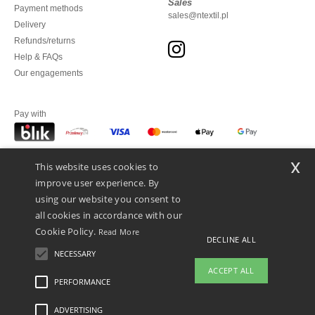
Sales
Payment methods
sales@ntextil.pl
Delivery
Refunds/returns
Help & FAQs
Our engagements
Pay with
x
This website uses cookies to
We ship with
improve user experience. By
using our website you consent to
all cookies in accordance with our
Cookie Policy.
Read More
DECLINE ALL
NECESSARY
ACCEPT ALL
PERFORMANCE
👋
Hello
ADVERTISING
Legal Mentions
-
Privacy Policy
-
General Conditions Of Access And Use
-
General