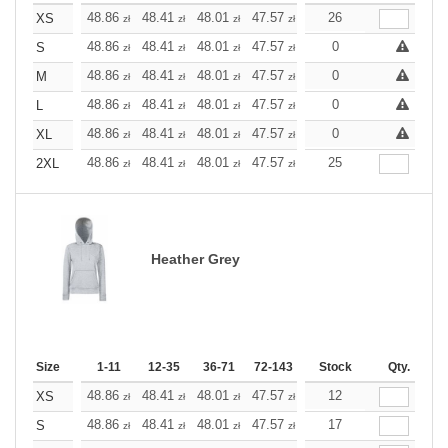
+
48.86
48.41
48.01
47.57
47.12
26
47.12
XS
zł
zł
zł
zł
zł
zł
+
48.86
48.41
48.01
47.57
47.12
0
47.12
S
zł
zł
zł
zł
zł
zł
+
48.86
48.41
48.01
47.57
47.12
0
47.12
M
zł
zł
zł
zł
zł
zł
+
48.86
48.41
48.01
47.57
47.12
0
47.12
L
zł
zł
zł
zł
zł
zł
+
48.86
48.41
48.01
47.57
47.12
0
47.12
XL
zł
zł
zł
zł
zł
zł
+
48.86
48.41
48.01
47.57
47.12
25
47.12
2XL
zł
zł
zł
zł
zł
zł
Heather Grey
Size
1-11
12-35
36-71
72-143
144-287
Stock
288 +
Qty.
More
+
48.86
48.41
48.01
47.57
47.12
12
47.12
XS
zł
zł
zł
zł
zł
zł
+
48.86
48.41
48.01
47.57
47.12
17
47.12
S
zł
zł
zł
zł
zł
zł