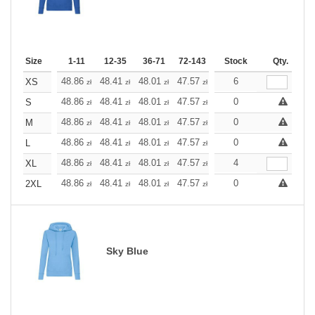
Size
1-11
12-35
36-71
72-143
144-287
Stock
288 +
Qty.
More
+
48.86
48.41
48.01
47.57
47.12
6
47.12
XS
zł
zł
zł
zł
zł
zł
+
48.86
48.41
48.01
47.57
47.12
0
47.12
S
zł
zł
zł
zł
zł
zł
+
48.86
48.41
48.01
47.57
47.12
0
47.12
M
zł
zł
zł
zł
zł
zł
+
48.86
48.41
48.01
47.57
47.12
0
47.12
L
zł
zł
zł
zł
zł
zł
+
48.86
48.41
48.01
47.57
47.12
4
47.12
XL
zł
zł
zł
zł
zł
zł
+
48.86
48.41
48.01
47.57
47.12
0
47.12
2XL
zł
zł
zł
zł
zł
zł
Sky Blue