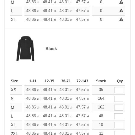
+
48.86
48.41
48.01
47.57
47.12
0
47.12
M
zł
zł
zł
zł
zł
zł
+
48.86
48.41
48.01
47.57
47.12
0
47.12
L
zł
zł
zł
zł
zł
zł
+
48.86
48.41
48.01
47.57
47.12
0
47.12
XL
zł
zł
zł
zł
zł
zł
Black
Size
1-11
12-35
36-71
72-143
144-287
Stock
288 +
Qty.
More
+
48.86
48.41
48.01
47.57
47.12
35
47.12
XS
zł
zł
zł
zł
zł
zł
+
48.86
48.41
48.01
47.57
47.12
164
47.12
S
zł
zł
zł
zł
zł
zł
+
48.86
48.41
48.01
47.57
47.12
162
47.12
M
zł
zł
zł
zł
zł
zł
+
48.86
48.41
48.01
47.57
47.12
48
47.12
L
zł
zł
zł
zł
zł
zł
+
48.86
48.41
48.01
47.57
47.12
10
47.12
XL
zł
zł
zł
zł
zł
zł
+
48.86
48.41
48.01
47.57
47.12
11
47.12
2XL
zł
zł
zł
zł
zł
zł