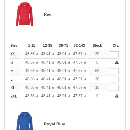
Red
Size
1-11
12-35
36-71
72-143
144-287
Stock
288 +
Qty.
More
+
48.86
48.41
48.01
47.57
47.12
20
47.12
XS
zł
zł
zł
zł
zł
zł
+
48.86
48.41
48.01
47.57
47.12
0
47.12
S
zł
zł
zł
zł
zł
zł
+
48.86
48.41
48.01
47.57
47.12
62
47.12
M
zł
zł
zł
zł
zł
zł
+
48.86
48.41
48.01
47.57
47.12
30
47.12
L
zł
zł
zł
zł
zł
zł
+
48.86
48.41
48.01
47.57
47.12
18
47.12
XL
zł
zł
zł
zł
zł
zł
+
48.86
48.41
48.01
47.57
47.12
0
47.12
2XL
zł
zł
zł
zł
zł
zł
Royal Blue