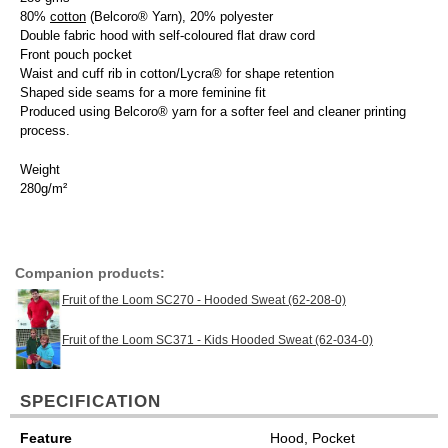
80%
cotton
(Belcoro® Yarn), 20% polyester
Double fabric hood with self-coloured flat draw cord
Front pouch pocket
Waist and cuff rib in cotton/Lycra® for shape retention
Shaped side seams for a more feminine fit
Produced using Belcoro® yarn for a softer feel and cleaner printing
process.
Weight
280g/m²
Companion products:
Fruit of the Loom SC270 - Hooded Sweat (62-208-0)
Fruit of the Loom SC371 - Kids Hooded Sweat (62-034-0)
SPECIFICATION
Feature
Hood, Pocket