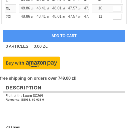
+
L
zł
zł
zł
zł
zł
zł
+
48.86
48.41
48.01
47.57
47.12
10
47.12
XL
zł
zł
zł
zł
zł
zł
+
48.86
48.41
48.01
47.57
47.12
11
47.12
2XL
zł
zł
zł
zł
zł
zł
0
ARTICLES
0.00
ZŁ
free shipping on orders over 749.00 zł!
DESCRIPTION
Fruit of the Loom SC269
Reference: SS038, 62-038-0
280 gms