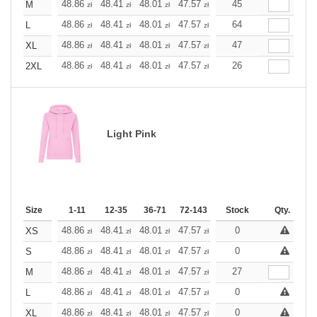
+
48.86
48.41
48.01
47.57
47.12
45
47.12
M
zł
zł
zł
zł
zł
zł
+
48.86
48.41
48.01
47.57
47.12
64
47.12
L
zł
zł
zł
zł
zł
zł
+
48.86
48.41
48.01
47.57
47.12
47
47.12
XL
zł
zł
zł
zł
zł
zł
+
48.86
48.41
48.01
47.57
47.12
26
47.12
2XL
zł
zł
zł
zł
zł
zł
Light Pink
Size
1-11
12-35
36-71
72-143
144-287
Stock
288 +
Qty.
More
+
48.86
48.41
48.01
47.57
47.12
0
47.12
XS
zł
zł
zł
zł
zł
zł
+
48.86
48.41
48.01
47.57
47.12
0
47.12
S
zł
zł
zł
zł
zł
zł
+
48.86
48.41
48.01
47.57
47.12
27
47.12
M
zł
zł
zł
zł
zł
zł
+
48.86
48.41
48.01
47.57
47.12
0
47.12
L
zł
zł
zł
zł
zł
zł
+
48.86
48.41
48.01
47.57
47.12
0
47.12
XL
zł
zł
zł
zł
zł
zł