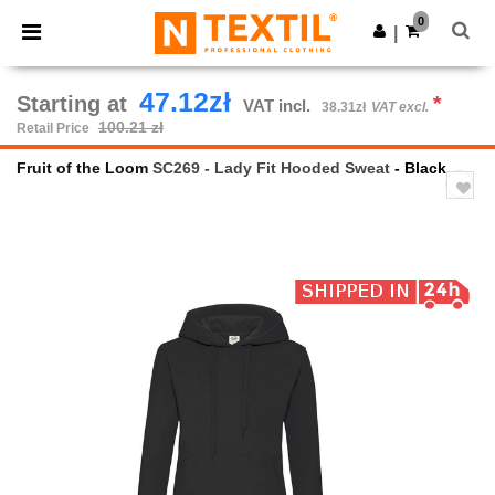
×
Ntextil App
0
Get the app
|
Better prices on app!
47.12zł
Starting at
*
VAT incl.
38.31zł
VAT excl.
100.21 zł
Retail Price
Fruit of the Loom
SC269 - Lady Fit Hooded Sweat
- Black
Previous
Next