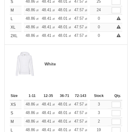
+
48.86
48.41
48.01
47.57
47.12
25
47.12
S
zł
zł
zł
zł
zł
zł
+
48.86
48.41
48.01
47.57
47.12
24
47.12
M
zł
zł
zł
zł
zł
zł
+
48.86
48.41
48.01
47.57
47.12
0
47.12
L
zł
zł
zł
zł
zł
zł
+
48.86
48.41
48.01
47.57
47.12
0
47.12
XL
zł
zł
zł
zł
zł
zł
+
48.86
48.41
48.01
47.57
47.12
0
47.12
2XL
zł
zł
zł
zł
zł
zł
White
Size
1-11
12-35
36-71
72-143
144-287
Stock
288 +
Qty.
More
+
48.86
48.41
48.01
47.57
47.12
3
47.12
XS
zł
zł
zł
zł
zł
zł
+
48.86
48.41
48.01
47.57
47.12
3
47.12
S
zł
zł
zł
zł
zł
zł
+
48.86
48.41
48.01
47.57
47.12
2
47.12
M
zł
zł
zł
zł
zł
zł
+
48.86
48.41
48.01
47.57
47.12
19
47.12
L
zł
zł
zł
zł
zł
zł