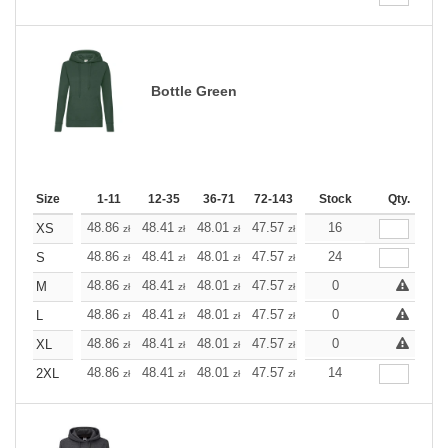
Bottle Green
Size
1-11
12-35
36-71
72-143
144-287
Stock
288 +
Qty.
More
+
48.86
48.41
48.01
47.57
47.12
16
47.12
XS
zł
zł
zł
zł
zł
zł
+
48.86
48.41
48.01
47.57
47.12
24
47.12
S
zł
zł
zł
zł
zł
zł
+
48.86
48.41
48.01
47.57
47.12
0
47.12
M
zł
zł
zł
zł
zł
zł
+
48.86
48.41
48.01
47.57
47.12
0
47.12
L
zł
zł
zł
zł
zł
zł
+
48.86
48.41
48.01
47.57
47.12
0
47.12
XL
zł
zł
zł
zł
zł
zł
+
48.86
48.41
48.01
47.57
47.12
14
47.12
2XL
zł
zł
zł
zł
zł
zł