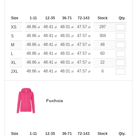
Size
1-11
12-35
36-71
72-143
144-287
Stock
288 +
Qty.
More
+
48.86
48.41
48.01
47.57
47.12
297
47.12
XS
zł
zł
zł
zł
zł
zł
+
48.86
48.41
48.01
47.57
47.12
304
47.12
S
zł
zł
zł
zł
zł
zł
+
48.86
48.41
48.01
47.57
47.12
48
47.12
M
zł
zł
zł
zł
zł
zł
+
48.86
48.41
48.01
47.57
47.12
60
47.12
L
zł
zł
zł
zł
zł
zł
+
48.86
48.41
48.01
47.57
47.12
22
47.12
XL
zł
zł
zł
zł
zł
zł
+
48.86
48.41
48.01
47.57
47.12
6
47.12
2XL
zł
zł
zł
zł
zł
zł
Fuchsia
Size
1-11
12-35
36-71
72-143
144-287
Stock
288 +
Qty.
More