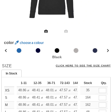
color
choose a colour
Black
SIZE
CLICK HERE TO SEE THE SIZE CHART
In Stock
1-11
12-35
36-71
72-143
144-287
Stock
288 +
Qty.
More
+
48.86
48.41
48.01
47.57
47.12
35
47.12
XS
zł
zł
zł
zł
zł
zł
+
48.86
48.41
48.01
47.57
47.12
164
47.12
S
zł
zł
zł
zł
zł
zł
+
48.86
48.41
48.01
47.57
47.12
162
47.12
M
zł
zł
zł
zł
zł
zł
48.86
48.41
48.01
47.57
47.12
48
47.12