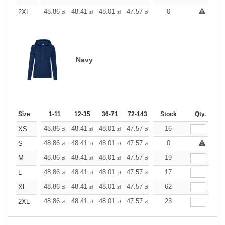
+
48.86
48.41
48.01
47.57
47.12
0
47.12
2XL
zł
zł
zł
zł
zł
zł
Navy
Size
1-11
12-35
36-71
72-143
144-287
Stock
288 +
Qty.
More
+
48.86
48.41
48.01
47.57
47.12
16
47.12
XS
zł
zł
zł
zł
zł
zł
+
48.86
48.41
48.01
47.57
47.12
0
47.12
S
zł
zł
zł
zł
zł
zł
+
48.86
48.41
48.01
47.57
47.12
19
47.12
M
zł
zł
zł
zł
zł
zł
+
48.86
48.41
48.01
47.57
47.12
17
47.12
L
zł
zł
zł
zł
zł
zł
+
48.86
48.41
48.01
47.57
47.12
62
47.12
XL
zł
zł
zł
zł
zł
zł
+
48.86
48.41
48.01
47.57
47.12
23
47.12
2XL
zł
zł
zł
zł
zł
zł