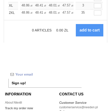
+
48.86
48.41
48.01
47.57
47.12
3
47.12
XL
zł
zł
zł
zł
zł
zł
+
48.86
48.41
48.01
47.57
47.12
35
47.12
2XL
zł
zł
zł
zł
zł
zł
0
ARTICLES
0.00
ZŁ
Sign up!
INFORMATION
CONTACT US
About Ntextil
Customer Service
customerservice@needen.pl
Track my order now