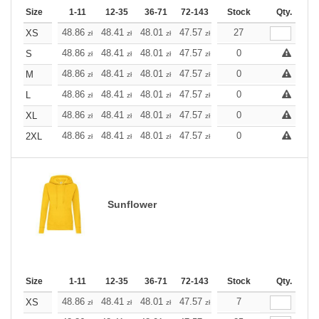
Size
1-11
12-35
36-71
72-143
144-287
Stock
288 +
Qty.
More
+
48.86
48.41
48.01
47.57
47.12
27
47.12
XS
zł
zł
zł
zł
zł
zł
+
48.86
48.41
48.01
47.57
47.12
0
47.12
S
zł
zł
zł
zł
zł
zł
+
48.86
48.41
48.01
47.57
47.12
0
47.12
M
zł
zł
zł
zł
zł
zł
+
48.86
48.41
48.01
47.57
47.12
0
47.12
L
zł
zł
zł
zł
zł
zł
+
48.86
48.41
48.01
47.57
47.12
0
47.12
XL
zł
zł
zł
zł
zł
zł
+
48.86
48.41
48.01
47.57
47.12
0
47.12
2XL
zł
zł
zł
zł
zł
zł
Sunflower
Size
1-11
12-35
36-71
72-143
144-287
Stock
288 +
Qty.
More
+
48.86
48.41
48.01
47.57
47.12
7
47.12
XS
zł
zł
zł
zł
zł
zł