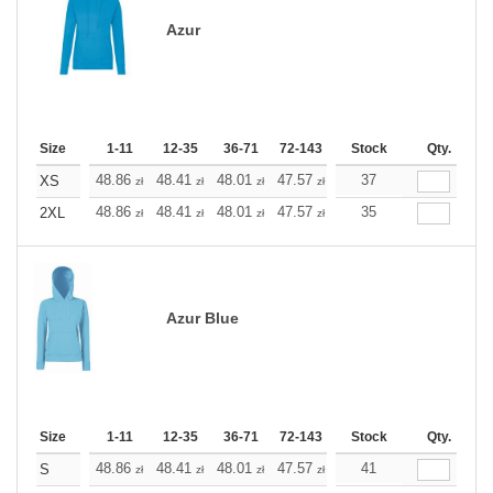
Azur
Size
1-11
12-35
36-71
72-143
144-287
Stock
288 +
Qty.
More
+
48.86
48.41
48.01
47.57
47.12
37
47.12
XS
zł
zł
zł
zł
zł
zł
+
48.86
48.41
48.01
47.57
47.12
35
47.12
2XL
zł
zł
zł
zł
zł
zł
Azur Blue
Size
1-11
12-35
36-71
72-143
144-287
Stock
288 +
Qty.
More
+
48.86
48.41
48.01
47.57
47.12
41
47.12
S
zł
zł
zł
zł
zł
zł