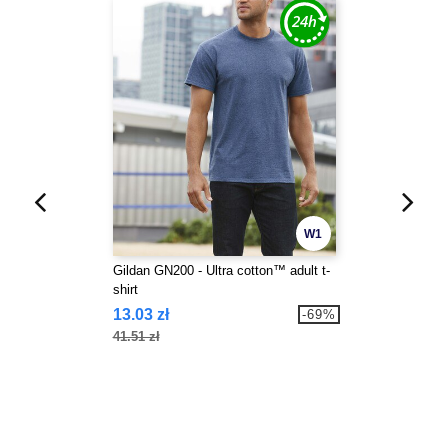
W1
Gildan GN200 - Ultra cotton™ adult t-
shirt
13.03 zł
-69%
41.51 zł